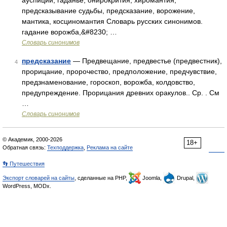
ауспиций, гаданье, онирокрития, хиромантия,
предсказывание судьбы, предсказание, ворожение,
мантика, косциномантия Словарь русских синонимов.
гадание ворожба,&#8230; …
Словарь синонимов
предсказание
— Предвещание, предвестье (предвестник),
4
прорицание, пророчество, предположение, предчувствие,
предзнаменование, гороскоп, ворожба, колдовство,
предупреждение. Прорицания древних оракулов.. Ср. . См
…
Словарь синонимов
© Академик, 2000-2026
18+
Обратная связь:
Техподдержка
,
Реклама на сайте
👣 Путешествия
Экспорт словарей на сайты
, сделанные на PHP,
Joomla,
Drupal,
WordPress, MODx.